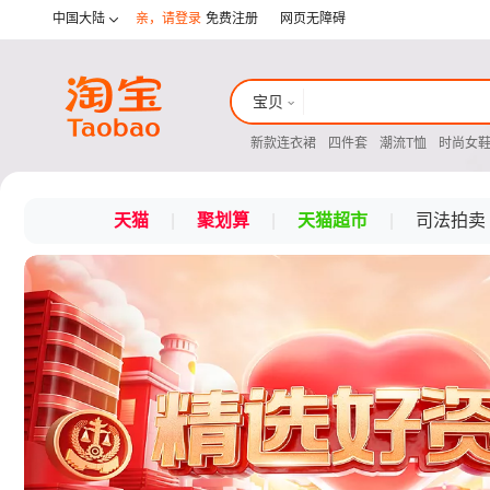
中国大陆
亲，请登录
免费注册
网页无障碍

宝贝
天猫
新款连衣裙
四件套
潮流T恤
时尚女
淘宝网
新款男鞋
耳机
时尚女包
沙发
新款连衣裙
四件套
潮流T恤
时尚女
店铺
新款男鞋
耳机
时尚女包
沙发
天猫
|
聚划算
|
天猫超市
|
司法拍卖