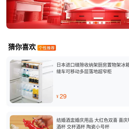
23年4月淘宝重要新规速递
规则
2023年5月淘宝重要新规速递
猜你喜欢
日本进口缝隙收纳架厨房置物架冰
缝车可移动多层落地超窄柜
29
¥
结婚酒盅婚庆用品 大红色双喜 喜庆
酒杯 交杯酒杯 陶瓷小号杯