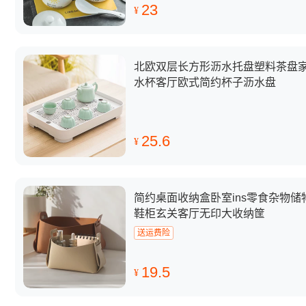
23
¥
北欧双层长方形沥水托盘塑料茶盘
水杯客厅欧式简约杯子沥水盘
25.6
¥
简约桌面收纳盒卧室ins零食杂物储
鞋柜玄关客厅无印大收纳筐
送运费险
19.5
¥