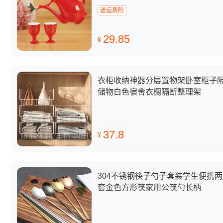
送运费险
29.85
¥
衣柜收纳神器分层置物架卧室柜子
储物白色宿舍衣橱隔断整理架
37.8
¥
304不锈钢筷子勺子套装学生便携
套金色方形筷家用公筷勺长柄