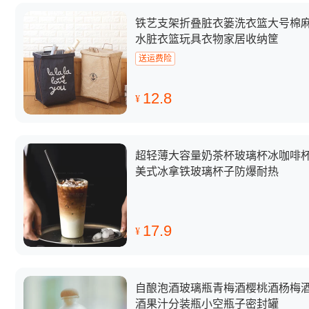
铁艺支架折叠脏衣篓洗衣篮大号棉
水脏衣篮玩具衣物家居收纳筐
送运费险
12.8
¥
超轻薄大容量奶茶杯玻璃杯冰咖啡
美式冰拿铁玻璃杯子防爆耐热
17.9
¥
自酿泡酒玻璃瓶青梅酒樱桃酒杨梅
酒果汁分装瓶小空瓶子密封罐