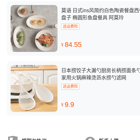
莫语 日式ins风简约白色陶瓷餐盘西
盘子 椭圆形鱼盘餐具 阿莫玲
送运费险
84.55
¥
日本捞饺子大漏勺厨房长柄捞面条
家用火锅麻辣烫沥水捞勺滤网
送运费险
9.9
¥