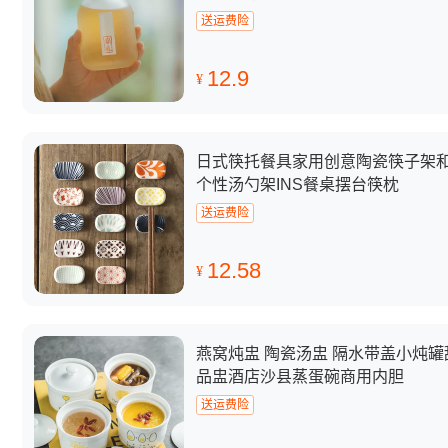
送运费险
12.9
¥
日式筷托餐具家用创意陶瓷筷子架
个性汤勺架INS餐桌摆台筷枕
送运费险
12.58
¥
燕窝炖盅 陶瓷汤盅 隔水带盖小炖罐
品盅酒店沙县蒸蛋碗商用内胆
送运费险