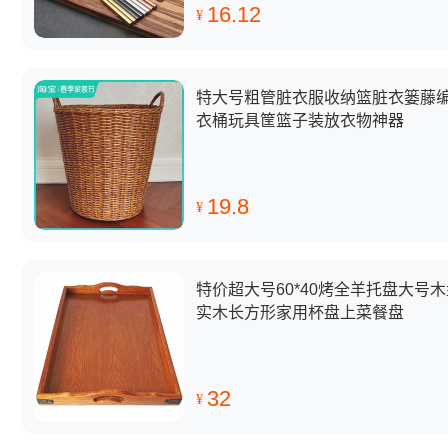
16.12
¥
特大号粗管脏衣服收纳篮脏衣篓藤
衣桶玩具筐篮子装放衣物神器
19.8
¥
特价超大号60*40烤全羊托盘大号木
实木长方形家用杯盘上菜餐盘
32
¥