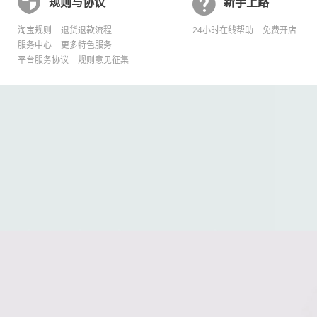


规则与协议
新手上路
淘宝规则
退货退款流程
24小时在线帮助
免费开店
服务中心
更多特色服务
平台服务协议
规则意见征集